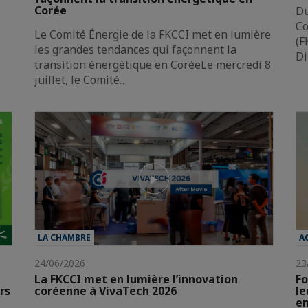
Corée
Du
Co
Le Comité Énergie de la FKCCI met en lumière
(F
les grandes tendances qui façonnent la
Di
transition énergétique en CoréeLe mercredi 8
juillet, le Comité…
LA CHAMBRE
A
24/06/2026
23
La FKCCI met en lumière l’innovation
Fo
rs
coréenne à VivaTech 2026
le
en