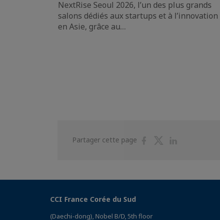
NextRise Seoul 2026, l’un des plus grands
salons dédiés aux startups et à l’innovation
en Asie, grâce au…
Partager
Partager
Partager
Partager cette page
sur
sur
sur
Facebook
Twitter
Linkedin
CCI France Corée du Sud
(Daechi-dong), Nobel B/D, 5th floor