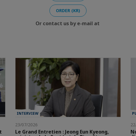
ORDER (KR)
Or contact us by e-mail at
INTERVIEW
P
23/07/2026
22
t
Le Grand Entretien : Jeong Eun Kyeong,
No