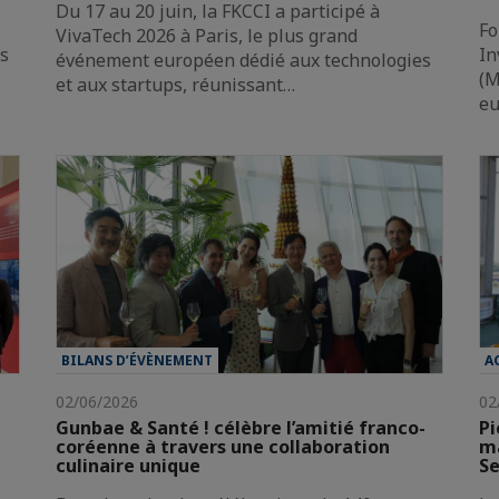
Du 17 au 20 juin, la FKCCI a participé à
Fo
VivaTech 2026 à Paris, le plus grand
es
In
événement européen dédié aux technologies
(M
et aux startups, réunissant…
e
BILANS D’ÉVÈNEMENT
A
02/06/2026
02
Gunbae & Santé ! célèbre l’amitié franco-
Pi
coréenne à travers une collaboration
ma
culinaire unique
Se