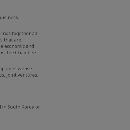
business
rings together all
s that are
the economic and
ions, the Chambers
ompanies whose
ps, joint ventures,
d in South Korea or