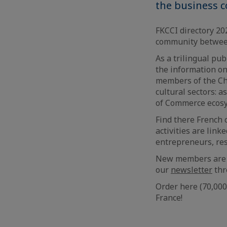
the business 
FKCCI directory 20
community between
As a trilingual pub
the information on
members of the Cha
cultural sectors: a
of Commerce ecos
Find there French
activities are link
entrepreneurs, rest
New members are r
our
newsletter
thr
Order here (70,000
France!