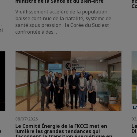
ministre de la Santé et du Bien-être
di
Co
Vieillissement accéléré de la population,
baisse continue de la natalité, système de
,
santé sous pression : la Corée du Sud est
al
confrontée à des…
L
08/07/2026
03
Le Comité Énergie de la FKCCI met en
La
e
lumière les grandes tendances qui
Di
façonnent la transition énergétique en