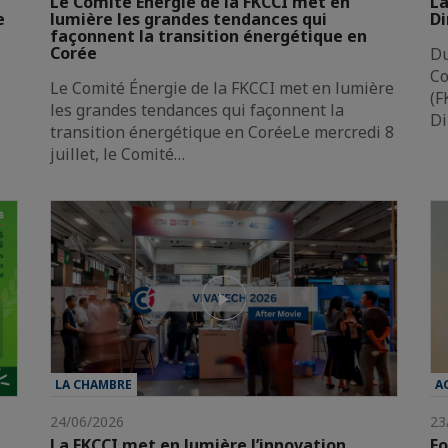
Le Comité Énergie de la FKCCI met en
La
e
lumière les grandes tendances qui
Di
façonnent la transition énergétique en
Corée
Du
Co
Le Comité Énergie de la FKCCI met en lumière
(F
les grandes tendances qui façonnent la
Di
transition énergétique en CoréeLe mercredi 8
juillet, le Comité…
LA CHAMBRE
A
24/06/2026
23
La FKCCI met en lumière l’innovation
Fo