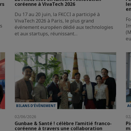
rs
coréenne à VivaTech 2026
le
en
Du 17 au 20 juin, la FKCCI a participé à
Fo
VivaTech 2026 à Paris, le plus grand
es
In
événement européen dédié aux technologies
(M
et aux startups, réunissant…
e
BILANS D’ÉVÈNEMENT
A
02/06/2026
02
Gunbae & Santé ! célèbre l’amitié franco-
Pi
coréenne à travers une collaboration
ma