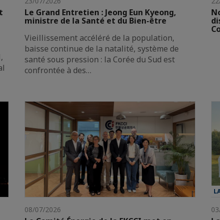
23/07/2026
22
t
Le Grand Entretien : Jeong Eun Kyeong,
No
ministre de la Santé et du Bien-être
di
Co
Vieillissement accéléré de la population,
baisse continue de la natalité, système de
,
santé sous pression : la Corée du Sud est
al
confrontée à des…
L
08/07/2026
03