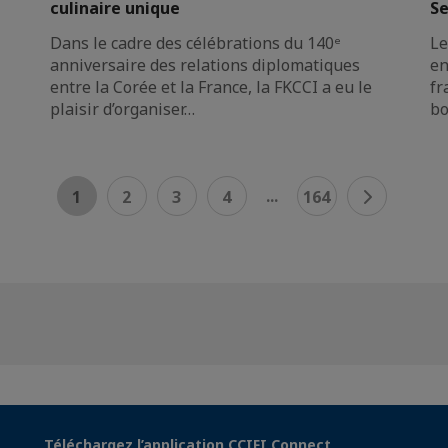
culinaire unique
Se
Dans le cadre des célébrations du 140ᵉ
Le
anniversaire des relations diplomatiques
en
entre la Corée et la France, la FKCCI a eu le
fr
plaisir d’organiser…
bo
...
1
2
3
4
164
Téléchargez l’application CCIFI Connect