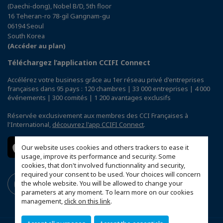
(Daechi-dong), Nobel B/D, 5th floor
16 Teheran-ro 78-gil Gangnam-gu
06194 Seoul
South Korea
(Accéder au plan)
Téléchargez l’application CCIFI Connect
Accélérez votre business grâce au 1er réseau privé d'entreprises
françaises dans 95 pays : 120 chambres | 33 000 entreprises | 4 000
événements | 300 comités | 1 200 avantages exclusifs
Réservée exclusivement aux membres des CCI Françaises à
l'International,
découvrez l'app CCIFI Connect
.
Our website uses cookies and others trackers to ease it
usage, improve its performance and security. Some
cookies, that don't involved functionnality and security,
required your consent to be used. Your choices will concern
the whole website. You will be allowed to change your
parameters at any moment. To learn more on our cookies
management,
click on this link
.