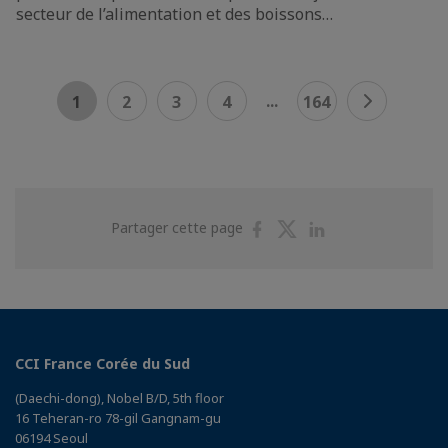
secteur de l’alimentation et des boissons…
...
1
2
3
4
164
Partager
Partager
Partager
Partager cette page
sur
sur
sur
Facebook
Twitter
Linkedin
CCI France Corée du Sud
(Daechi-dong), Nobel B/D, 5th floor
16 Teheran-ro 78-gil Gangnam-gu
06194 Seoul