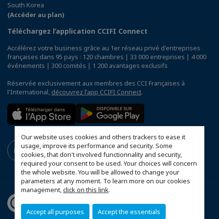
South Korea
(Accéder au plan)
Téléchargez l’application CCIFI Connect
Accélérez votre business grâce au 1er réseau privé d'entreprises
françaises dans 95 pays : 120 chambres | 33 000 entreprises | 4 000
événements | 300 comités | 1 200 avantages exclusifs
Réservée exclusivement aux membres des CCI Françaises à
l'International,
découvrez l'app CCIFI Connect
.
Our website uses cookies and others trackers to ease it
usage, improve its performance and security. Some
cookies, that don't involved functionnality and security,
required your consent to be used. Your choices will concern
the whole website. You will be allowed to change your
parameters at any moment. To learn more on our cookies
management,
click on this link
.
Accept all purposes
Accept the essentials