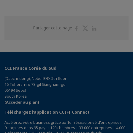
Partager
Partager
Partager
Partager cette page
sur
sur
sur
Facebook
Twitter
Linkedin
CCI France Corée du Sud
(Daechi-dong), Nobel B/D, 5th floor
16 Teheran-ro 78-gil Gangnam-gu
06194 Seoul
South Korea
(Accéder au plan)
Téléchargez l’application CCIFI Connect
Accélérez votre business grâce au 1er réseau privé d'entreprises
françaises dans 95 pays : 120 chambres | 33 000 entreprises | 4 000