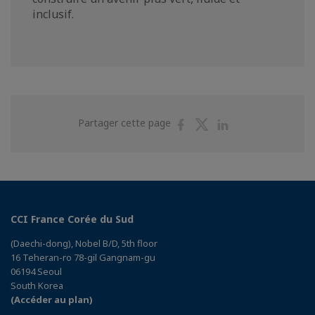
inclusif.
Partager
Partager
Partager
Partager cette page
sur
sur
sur
Facebook
Twitter
Linkedin
CCI France Corée du Sud
(Daechi-dong), Nobel B/D, 5th floor
16 Teheran-ro 78-gil Gangnam-gu
06194 Seoul
South Korea
(Accéder au plan)