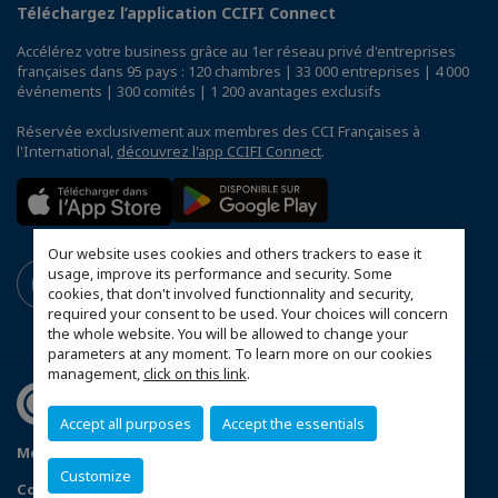
Téléchargez l’application CCIFI Connect
Accélérez votre business grâce au 1er réseau privé d'entreprises
françaises dans 95 pays : 120 chambres | 33 000 entreprises | 4 000
événements | 300 comités | 1 200 avantages exclusifs
Réservée exclusivement aux membres des CCI Françaises à
l'International,
découvrez l'app CCIFI Connect
.
Our website uses cookies and others trackers to ease it
usage, improve its performance and security. Some
cookies, that don't involved functionnality and security,
required your consent to be used. Your choices will concern
the whole website. You will be allowed to change your
parameters at any moment. To learn more on our cookies
management,
click on this link
.
Accept all purposes
Accept the essentials
Mentions légales
Politique de confidentialité
Customize
Configurer vos préférences cookies