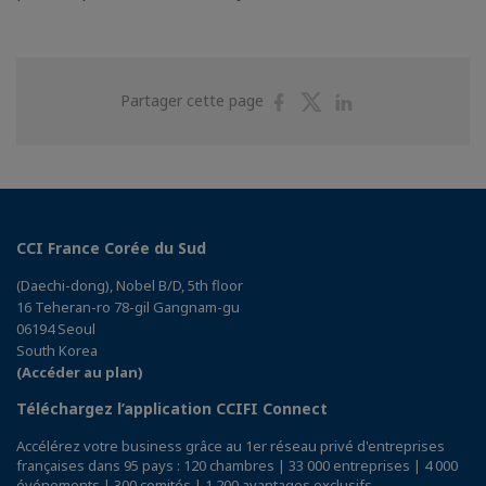
Partager
Partager
Partager
Partager cette page
sur
sur
sur
Facebook
Twitter
Linkedin
CCI France Corée du Sud
(Daechi-dong), Nobel B/D, 5th floor
16 Teheran-ro 78-gil Gangnam-gu
06194 Seoul
South Korea
(Accéder au plan)
Téléchargez l’application CCIFI Connect
Accélérez votre business grâce au 1er réseau privé d'entreprises
françaises dans 95 pays : 120 chambres | 33 000 entreprises | 4 000
événements | 300 comités | 1 200 avantages exclusifs