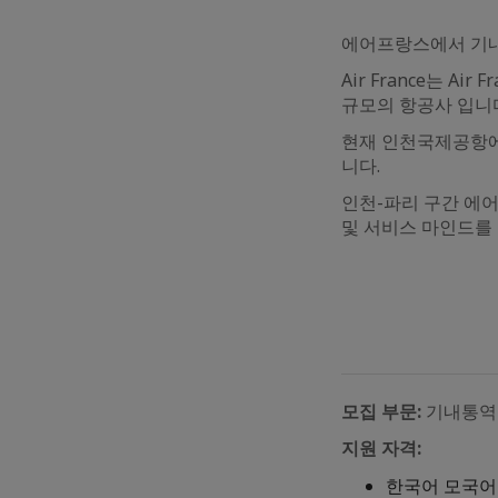
에어프랑스에서 기내
Air France는 A
규모의 항공사 입니
현재 인천국제공항에
니다.
인천-파리 구간 에
및 서비스 마인드를
모집 부문:
기내통역원
지원 자격:
한국어 모국어