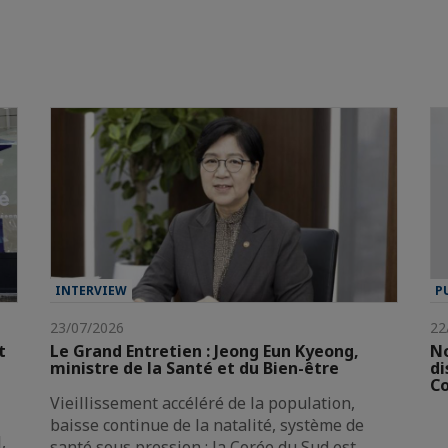
INTERVIEW
P
23/07/2026
22
t
Le Grand Entretien : Jeong Eun Kyeong,
No
ministre de la Santé et du Bien-être
di
Co
Vieillissement accéléré de la population,
baisse continue de la natalité, système de
,
santé sous pression : la Corée du Sud est