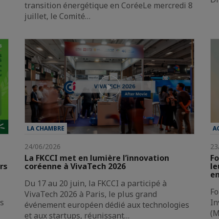
transition énergétique en CoréeLe mercredi 8
juillet, le Comité…
LA CHAMBRE
A
24/06/2026
23
La FKCCI met en lumière l’innovation
Fo
rs
coréenne à VivaTech 2026
le
en
Du 17 au 20 juin, la FKCCI a participé à
Fo
VivaTech 2026 à Paris, le plus grand
es
In
événement européen dédié aux technologies
(M
et aux startups, réunissant…