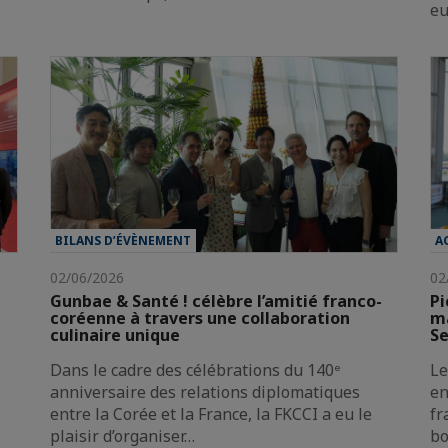
e
BILANS D’ÉVÈNEMENT
A
02/06/2026
02
Gunbae & Santé ! célèbre l’amitié franco-
Pi
coréenne à travers une collaboration
ma
culinaire unique
Se
Dans le cadre des célébrations du 140ᵉ
Le
anniversaire des relations diplomatiques
en
entre la Corée et la France, la FKCCI a eu le
fr
plaisir d’organiser…
bo