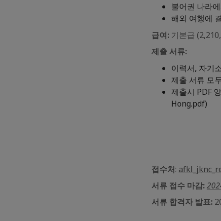
불어권 나라에
해외 여행에 
급여:
기본급 (2,210
제출 서류:
이력서, 자기
제출 서류 모
제출시 PDF 양
Hong.pdf)
접수처
:
afkl_jknc_r
서류 접수 마감:
20
서류 합격자 발표:
2