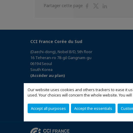
Partager
Partager
Partager
Partager cette page
sur
sur
sur
Facebook
Twitter
Linkedin
CCI France Corée du Sud
(Daechi-dong), Nobel B/D, 5th floor
16 Teheran-ro 78-gil Gangnam-gu
06194 Seoul
South Korea
(Accéder au plan)
Our website uses cookies and others trackers to ease it us
used. Your choices will concern the whole website. You w
Accept all purposes
Accept the essentials
Custo