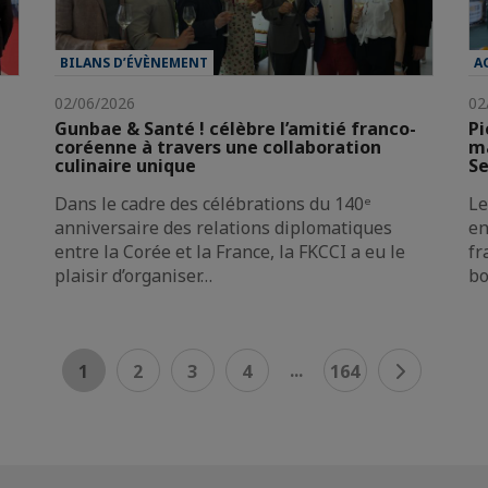
BILANS D’ÉVÈNEMENT
A
02/06/2026
02
Gunbae & Santé ! célèbre l’amitié franco-
Pi
coréenne à travers une collaboration
ma
culinaire unique
Se
Dans le cadre des célébrations du 140ᵉ
Le
anniversaire des relations diplomatiques
en
entre la Corée et la France, la FKCCI a eu le
fr
plaisir d’organiser…
bo
...
1
2
3
4
164