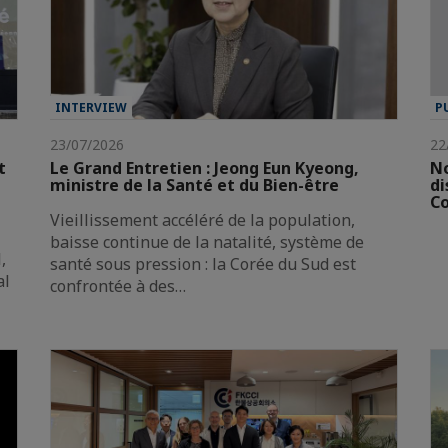
INTERVIEW
P
23/07/2026
22
t
Le Grand Entretien : Jeong Eun Kyeong,
No
ministre de la Santé et du Bien-être
di
Co
Vieillissement accéléré de la population,
baisse continue de la natalité, système de
,
santé sous pression : la Corée du Sud est
al
confrontée à des…