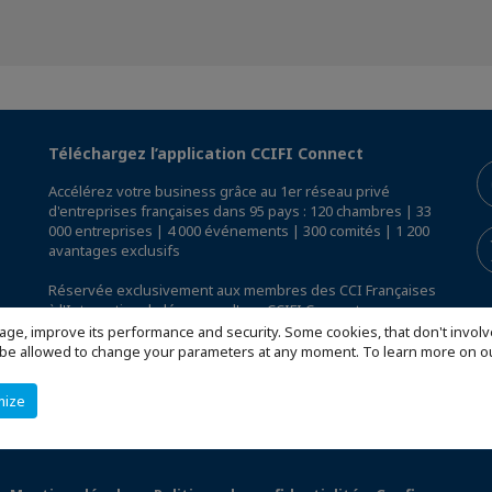
Téléchargez l’application CCIFI Connect
Accélérez votre business grâce au 1er réseau privé
d'entreprises françaises dans 95 pays : 120 chambres | 33
000 entreprises | 4 000 événements | 300 comités | 1 200
avantages exclusifs
Réservée exclusivement aux membres des CCI Françaises
à l'International,
découvrez l'app CCIFI Connect
.
age, improve its performance and security. Some cookies, that don't involv
ill be allowed to change your parameters at any moment. To learn more on
mize