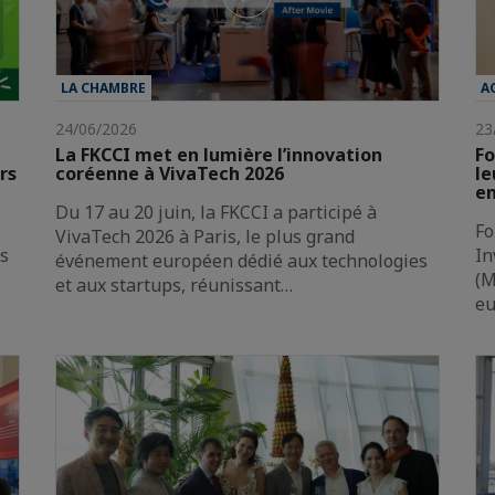
LA CHAMBRE
A
24/06/2026
23
La FKCCI met en lumière l’innovation
Fo
rs
coréenne à VivaTech 2026
le
en
Du 17 au 20 juin, la FKCCI a participé à
Fo
VivaTech 2026 à Paris, le plus grand
es
In
événement européen dédié aux technologies
(M
et aux startups, réunissant…
e