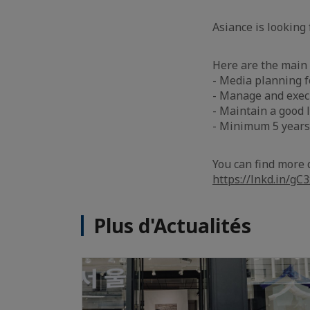
Asiance is looking 
Here are the main r
- Media planning fo
- Manage and exec
- Maintain a good 
- Minimum 5 years 
You can find more d
https://lnkd.in/gC
Plus d'Actualités