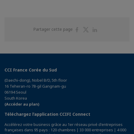
Partager
Partager
Partager
Partager cette page
sur
sur
sur
Facebook
Twitter
Linkedin
CCI France Corée du Sud
(Daechi-dong), Nobel B/D, 5th floor
16 Teheran-ro 78-gil Gangnam-gu
06194 Seoul
South Korea
(Accéder au plan)
Téléchargez l’application CCIFI Connect
Accélérez votre business grâce au 1er réseau privé d'entreprises
françaises dans 95 pays : 120 chambres | 33 000 entreprises | 4 000