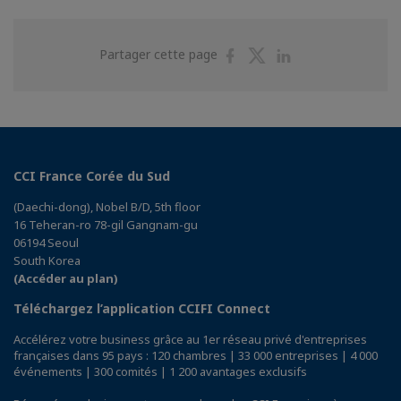
Partager
Partager
Partager
Partager cette page
sur
sur
sur
Facebook
Twitter
Linkedin
CCI France Corée du Sud
(Daechi-dong), Nobel B/D, 5th floor
16 Teheran-ro 78-gil Gangnam-gu
06194 Seoul
South Korea
(Accéder au plan)
Téléchargez l’application CCIFI Connect
Accélérez votre business grâce au 1er réseau privé d'entreprises
françaises dans 95 pays : 120 chambres | 33 000 entreprises | 4 000
événements | 300 comités | 1 200 avantages exclusifs