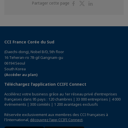
Partager
Partager
Partager
Partager cette page
sur
sur
sur
Facebook
Twitter
Linkedin
CCI France Corée du Sud
(Daechi-dong), Nobel B/D, 5th floor
16 Teheran-ro 78-gil Gangnam-gu
06194 Seoul
South Korea
(Accéder au plan)
Téléchargez l’application CCIFI Connect
Accélérez votre business grâce au 1er réseau privé d'entreprises
françaises dans 95 pays : 120 chambres | 33 000 entreprises | 4 000
événements | 300 comités | 1 200 avantages exclusifs
Réservée exclusivement aux membres des CCI Françaises à
l'International,
découvrez l'app CCIFI Connect
.