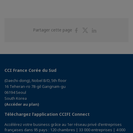
Partager
Partager
Partager
Partager cette page
sur
sur
sur
Facebook
Twitter
Linkedin
CCI France Corée du Sud
(Daechi-dong), Nobel B/D, 5th floor
16 Teheran-ro 78-gil Gangnam-gu
06194 Seoul
South Korea
(Accéder au plan)
Téléchargez l’application CCIFI Connect
Accélérez votre business grâce au 1er réseau privé d'entreprises
françaises dans 95 pays : 120 chambres | 33 000 entreprises | 4 000