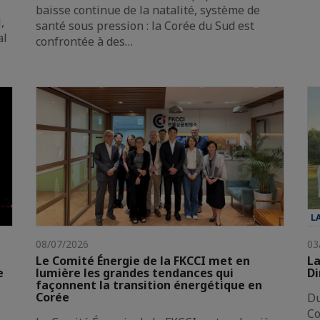
baisse continue de la natalité, système de
,
santé sous pression : la Corée du Sud est
al
confrontée à des…
L
08/07/2026
03
Le Comité Énergie de la FKCCI met en
La
e
lumière les grandes tendances qui
Di
façonnent la transition énergétique en
Corée
Du
Co