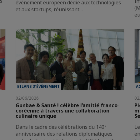
es
In
événement européen dédié aux technologies
(M
et aux startups, réunissant…
e
BILANS D’ÉVÈNEMENT
A
02/06/2026
02
Gunbae & Santé ! célèbre l’amitié franco-
Pi
coréenne à travers une collaboration
ma
culinaire unique
Se
Dans le cadre des célébrations du 140ᵉ
Le
anniversaire des relations diplomatiques
en