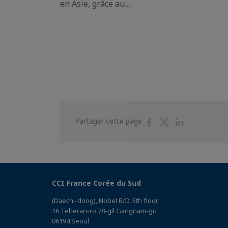
en Asie, grâce au…
Partager
Partager
Partager
Partager cette page
sur
sur
sur
Facebook
Twitter
Linkedin
CCI France Corée du Sud
(Daechi-dong), Nobel B/D, 5th floor
16 Teheran-ro 78-gil Gangnam-gu
06194 Seoul