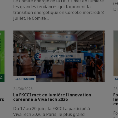
Le Comité Énergie de la FKCCI met en lumière
(F
les grandes tendances qui façonnent la
Di
transition énergétique en CoréeLe mercredi 8
juillet, le Comité…
LA CHAMBRE
A
24/06/2026
23
La FKCCI met en lumière l’innovation
Fo
rs
coréenne à VivaTech 2026
le
en
Du 17 au 20 juin, la FKCCI a participé à
Fo
VivaTech 2026 à Paris, le plus grand