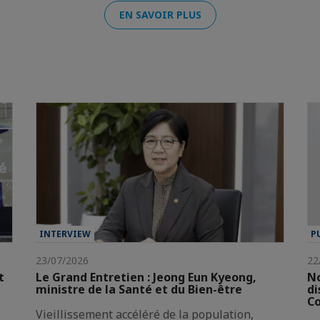
EN SAVOIR PLUS
INTERVIEW
P
23/07/2026
22
t
Le Grand Entretien : Jeong Eun Kyeong,
No
ministre de la Santé et du Bien-être
di
Co
Vieillissement accéléré de la population,