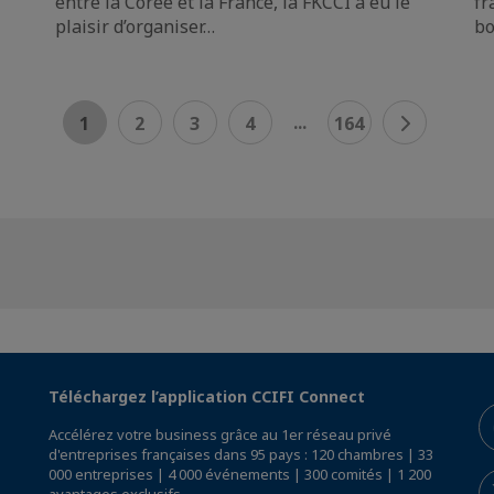
entre la Corée et la France, la FKCCI a eu le
fr
plaisir d’organiser…
bo
...
1
2
3
4
164
Téléchargez l’application CCIFI Connect
Accélérez votre business grâce au 1er réseau privé
d'entreprises françaises dans 95 pays : 120 chambres | 33
000 entreprises | 4 000 événements | 300 comités | 1 200
avantages exclusifs