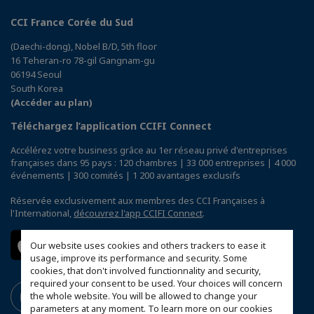
CCI France Corée du Sud
(Daechi-dong), Nobel B/D, 5th floor
16 Teheran-ro 78-gil Gangnam-gu
06194 Seoul
South Korea
(Accéder au plan)
Téléchargez l’application CCIFI Connect
Accélérez votre business grâce au 1er réseau privé d'entreprises
françaises dans 95 pays : 120 chambres | 33 000 entreprises | 4 000
événements | 300 comités | 1 200 avantages exclusifs
Réservée exclusivement aux membres des CCI Françaises à
l'International,
découvrez l'app CCIFI Connect
.
Our website uses cookies and others trackers to ease it
usage, improve its performance and security. Some
cookies, that don't involved functionnality and security,
required your consent to be used. Your choices will concern
the whole website. You will be allowed to change your
parameters at any moment. To learn more on our cookies