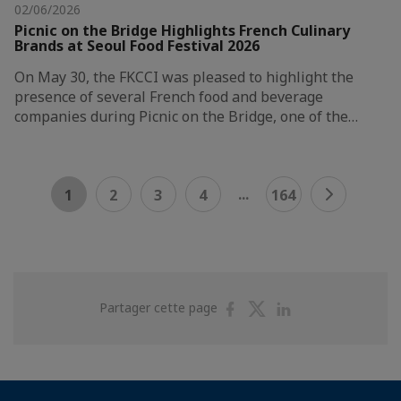
02/06/2026
Picnic on the Bridge Highlights French Culinary
Brands at Seoul Food Festival 2026
On May 30, the FKCCI was pleased to highlight the
presence of several French food and beverage
companies during Picnic on the Bridge, one of the…
...
1
2
3
4
164
Partager
Partager
Partager
Partager cette page
sur
sur
sur
Facebook
Twitter
Linkedin