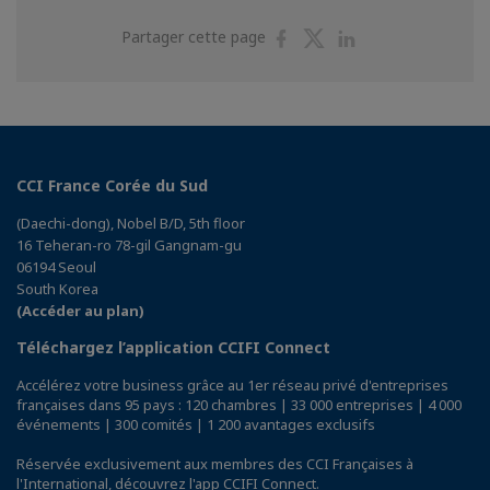
Partager
Partager
Partager
Partager cette page
sur
sur
sur
Facebook
Twitter
Linkedin
CCI France Corée du Sud
(Daechi-dong), Nobel B/D, 5th floor
16 Teheran-ro 78-gil Gangnam-gu
06194 Seoul
South Korea
(Accéder au plan)
Téléchargez l’application CCIFI Connect
Accélérez votre business grâce au 1er réseau privé d'entreprises
françaises dans 95 pays : 120 chambres | 33 000 entreprises | 4 000
événements | 300 comités | 1 200 avantages exclusifs
Réservée exclusivement aux membres des CCI Françaises à
l'International,
découvrez l'app CCIFI Connect
.