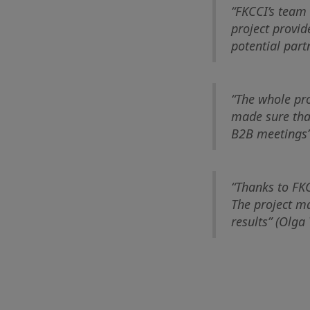
“FKCCI’s team 
project provid
potential par
“The whole pr
made sure that
B2B meetings”
“Thanks to FKC
The project ma
results” (Olga 