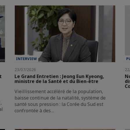
INTERVIEW
P
23/07/2026
22
t
Le Grand Entretien : Jeong Eun Kyeong,
No
ministre de la Santé et du Bien-être
di
Co
Vieillissement accéléré de la population,
baisse continue de la natalité, système de
,
santé sous pression : la Corée du Sud est
al
confrontée à des…