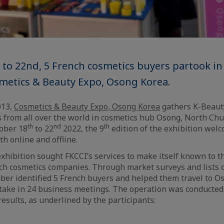
 to 22nd, 5 French cosmetics buyers partook i
metics & Beauty Expo, Osong Korea.
013,
Cosmetics & Beauty Expo, Osong Korea
gathers K-Beaut
s from all over the world in cosmetics hub Osong, North C
th
nd
th
tober 18
to 22
2022, the 9
edition of the exhibition wel
th online and offline.
 exhibition sought FKCCI’s services to make itself known to t
nch cosmetics companies. Through market surveys and lists o
ber identified 5 French buyers and helped them travel to O
rtake in 24 business meetings. The operation was conducte
esults, as underlined by the participants: