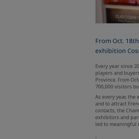
From Oct. 18th
exhibition Cos
Every year since 2
players and buyer
Province. From Oc
700,000 visitors bo
As every year, the
and to attract Fre
contacts, the Cham
exhibitors and pa
led to meaningful r