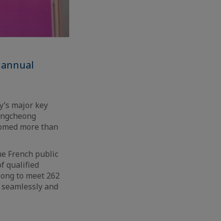
n annual
y’s major key
hungcheong
comed more than
he French public
f qualified
song to meet 262
d seamlessly and