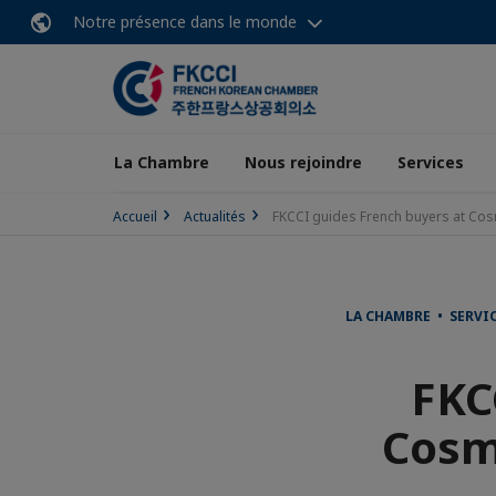
Notre présence dans le monde
La Chambre
Nous rejoindre
Services
Accueil
Actualités
FKCCI guides French buyers at Co
LA CHAMBRE • SERVI
FKC
Cosm