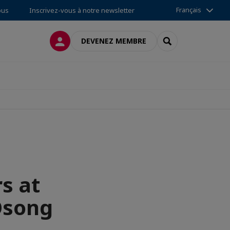
Français
ous
Inscrivez-vous à notre newsletter
CONNEXION
RECHERCHER
DEVENEZ MEMBRE
s at
Osong