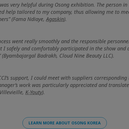
was very helpful during Osong exhibition. The person in 
ed help tailored to my company, thus allowing me to mee
tners” (Fama Ndiaye,
Agaskin
).
ocess went really smoothly and the responsible personne
 I safely and comfortably participated in the show and 
 (Byambajargal Badrakh, Cloud Nine Beauty LLC).
CI’s support, I could meet with suppliers corresponding 
nager’s work was particularly appreciated and translated
Villevieille,
K-Youty
).
LEARN MORE ABOUT OSONG KOREA