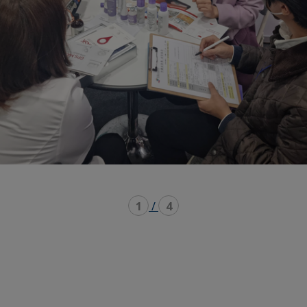
1
/
4