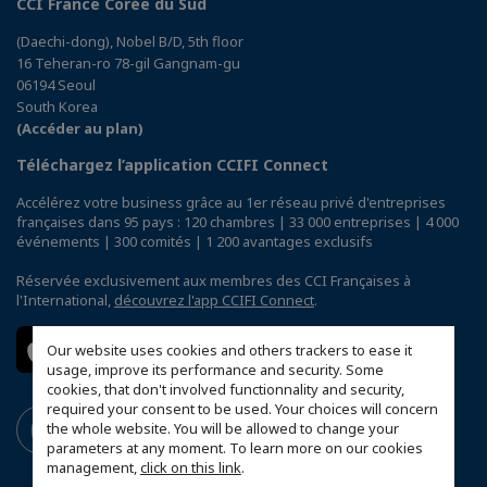
CCI France Corée du Sud
(Daechi-dong), Nobel B/D, 5th floor
16 Teheran-ro 78-gil Gangnam-gu
06194 Seoul
South Korea
(Accéder au plan)
Téléchargez l’application CCIFI Connect
Accélérez votre business grâce au 1er réseau privé d'entreprises
françaises dans 95 pays : 120 chambres | 33 000 entreprises | 4 000
événements | 300 comités | 1 200 avantages exclusifs
Réservée exclusivement aux membres des CCI Françaises à
l'International,
découvrez l'app CCIFI Connect
.
Our website uses cookies and others trackers to ease it
usage, improve its performance and security. Some
cookies, that don't involved functionnality and security,
required your consent to be used. Your choices will concern
the whole website. You will be allowed to change your
parameters at any moment. To learn more on our cookies
management,
click on this link
.