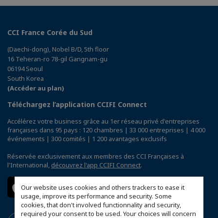
CCI France Corée du Sud
(Daechi-dong), Nobel B/D, 5th floor
16 Teheran-ro 78-gil Gangnam-gu
06194 Seoul
South Korea
(Accéder au plan)
Téléchargez l’application CCIFI Connect
Accélérez votre business grâce au 1er réseau privé d'entreprises
françaises dans 95 pays : 120 chambres | 33 000 entreprises | 4 000
événements | 300 comités | 1 200 avantages exclusifs
Réservée exclusivement aux membres des CCI Françaises à
l'International,
découvrez l'app CCIFI Connect
.
Our website uses cookies and others trackers to ease it
usage, improve its performance and security. Some
cookies, that don't involved functionnality and security,
required your consent to be used. Your choices will concern