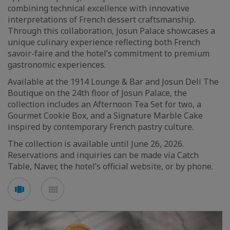
combining technical excellence with innovative
interpretations of French dessert craftsmanship.
Through this collaboration, Josun Palace showcases a
unique culinary experience reflecting both French
savoir-faire and the hotel’s commitment to premium
gastronomic experiences.
Available at the 1914 Lounge & Bar and Josun Deli The
Boutique on the 24th floor of Josun Palace, the
collection includes an Afternoon Tea Set for two, a
Gourmet Cookie Box, and a Signature Marble Cake
inspired by contemporary French pastry culture.
The collection is available until June 26, 2026.
Reservations and inquiries can be made via Catch
Table, Naver, the hotel’s official website, or by phone.
Voir
Voir
en
en
mode
mode
carousel
mosaïque