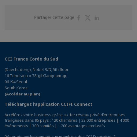
Partager
Partager
Partager
Partager cette page
sur
sur
sur
Facebook
Twitter
Linkedin
CCI France Corée du Sud
(Daechi-dong), Nobel B/D, 5th floor
16 Teheran-ro 78-gil Gangnam-gu
06194 Seoul
South Korea
(Accéder au plan)
Téléchargez l’application CCIFI Connect
Accélérez votre business grâce au 1er réseau privé d'entreprises
françaises dans 95 pays : 120 chambres | 33 000 entreprises | 4 000
événements | 300 comités | 1 200 avantages exclusifs
Réservée exclusivement aux membres des CCI Françaises à