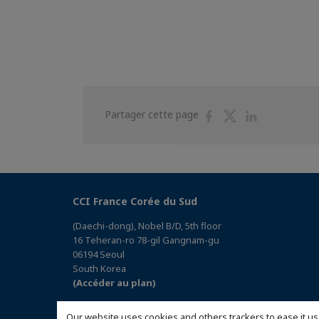
Partager
Partager
Partager
Partager cette page
sur
sur
sur
Facebook
Twitter
Linkedin
CCI France Corée du Sud
(Daechi-dong), Nobel B/D, 5th floor
16 Teheran-ro 78-gil Gangnam-gu
06194 Seoul
South Korea
(Accéder au plan)
Our website uses cookies and others trackers to ease it us