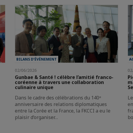
BILANS D’ÉVÈNEMENT
A
02/06/2026
02
Gunbae & Santé ! célèbre l’amitié franco-
Pi
coréenne à travers une collaboration
ma
culinaire unique
Se
Dans le cadre des célébrations du 140ᵉ
Le
anniversaire des relations diplomatiques
en
entre la Corée et la France, la FKCCI a eu le
fr
plaisir d’organiser…
bo