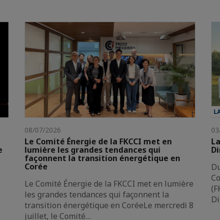
L
08/07/2026
03
Le Comité Énergie de la FKCCI met en
La
e
lumière les grandes tendances qui
Di
façonnent la transition énergétique en
Corée
Du
Co
Le Comité Énergie de la FKCCI met en lumière
(F
les grandes tendances qui façonnent la
Di
transition énergétique en CoréeLe mercredi 8
juillet, le Comité…