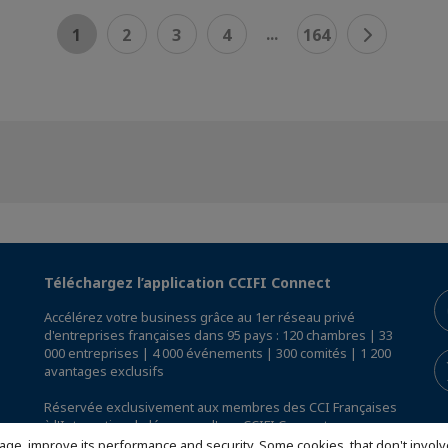
...
1
2
3
4
164
Téléchargez l’application CCIFI Connect
Accélérez votre business grâce au 1er réseau privé
d'entreprises françaises dans 95 pays : 120 chambres | 33
000 entreprises | 4 000 événements | 300 comités | 1 200
avantages exclusifs
Réservée exclusivement aux membres des CCI Françaises
à l'International,
découvrez l'app CCIFI Connect
.
age, improve its performance and security. Some cookies, that don't involv