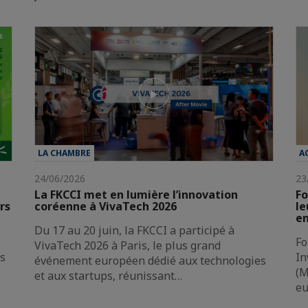
LA CHAMBRE
A
24/06/2026
23
La FKCCI met en lumière l’innovation
Fo
rs
coréenne à VivaTech 2026
le
en
Du 17 au 20 juin, la FKCCI a participé à
Fo
VivaTech 2026 à Paris, le plus grand
es
In
événement européen dédié aux technologies
(M
et aux startups, réunissant…
e