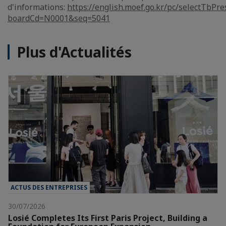
d'informations:
https://english.moef.go.kr/pc/selectTbPre
boardCd=N0001&seq=5041
Plus d'Actualités
ACTUS DES ENTREPRISES
30/07/2026
Losié Completes Its First Paris Project, Building a