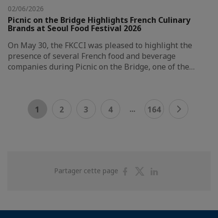
02/06/2026
Picnic on the Bridge Highlights French Culinary
Brands at Seoul Food Festival 2026
On May 30, the FKCCI was pleased to highlight the
presence of several French food and beverage
companies during Picnic on the Bridge, one of the…
...
1
2
3
4
164
Partager
Partager
Partager
Partager cette page
sur
sur
sur
Facebook
Twitter
Linkedin