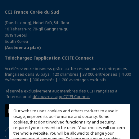
CCI France Corée du Sud
(Daechi-dong), Nobel B/D, 5th floor
16 Teheran-ro 78-gil Gangnam-gu
06194 Seoul
South Korea
(Accéder au plan)
Téléchargez l’application CCIFI Connect
Accélérez votre business grâce au 1er réseau privé d'entreprises
françaises dans 95 pays : 120 chambres | 33 000 entreprises | 4 000
événements | 300 comités | 1 200 avantages exclusifs
Réservée exclusivement aux membres des CCI Françaises à
l'International,
découvrez l'app CCIFI Connect
.
Our website uses cookies and others trackers to ease it
usage, improve its performance and security. Some
cookies, that don't involved functionnality and security,
required your consent to be used. Your choices will concern
the whole website. You will be allowed to change your
parameters at any moment. To learn more on our cookies