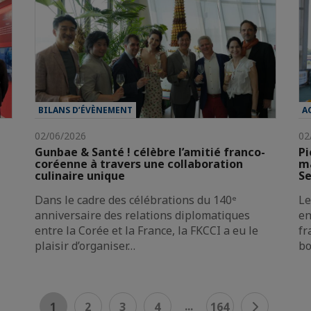
BILANS D’ÉVÈNEMENT
A
02/06/2026
02
Gunbae & Santé ! célèbre l’amitié franco-
Pi
coréenne à travers une collaboration
ma
culinaire unique
Se
Dans le cadre des célébrations du 140ᵉ
Le
anniversaire des relations diplomatiques
en
entre la Corée et la France, la FKCCI a eu le
fr
plaisir d’organiser…
bo
...
1
2
3
4
164