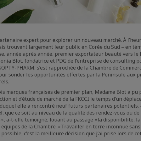
partenaire expert pour explorer un nouveau marché. À l’heur
is trouvent largement leur public en Corée du Sud – en tém
se, année après année, premier exportateur beauté vers le
nia Blot, fondatrice et PDG de l’entreprise de consulting 
OPTY-PHARM, s’est rapprochée de la Chambre de Commerce
ur sonder les opportunités offertes par la Péninsule aux p
rels.
is marques françaises de premier plan, Madame Blot a pu p
ction et d’étude de marché de la FKCCI le temps d’un dépla
uquel elle a rencontré neuf futurs partenaires potentiels. «
l, que ce soit au niveau de la qualité des rendez-vous ou de
», a-t-elle témoigné, louant au passage « la disponibilité, la 
s équipes de la Chambre. « Travailler en terre inconnue sans 
possible, c’est la meilleure décision que j’ai prise lors de c