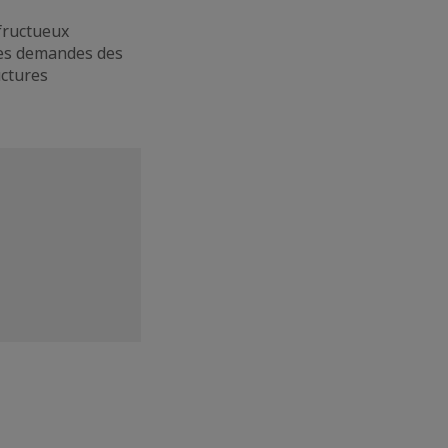
 fructueux
les demandes des
uctures