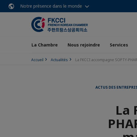
Notre présence dans le monde
La Chambre
Nous rejoindre
Services
Accueil
Actualités
La FKCCI accompagne SOPTY-PHARM
ACTUS DES ENTREPRI
La 
PHAR
ma