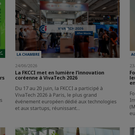
LA CHAMBRE
A
24/06/2026
23
La FKCCI met en lumière l’innovation
Fo
rs
coréenne à VivaTech 2026
le
en
Du 17 au 20 juin, la FKCCI a participé à
Fo
VivaTech 2026 à Paris, le plus grand
es
In
événement européen dédié aux technologies
(M
et aux startups, réunissant…
e