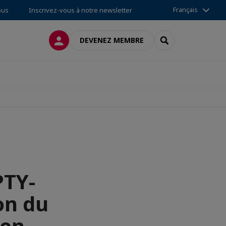
Français
ous
Inscrivez-vous à notre newsletter
CONNEXION
RECHERCHER
DEVENEZ MEMBRE
PTY-
on du
éen