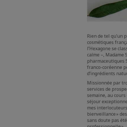
Rien de tel qu’un 
cosmétiques frança
l’Hexagone se clas
calme –, Madame So
pharmaceutiques S
franco-coréenne po
d’ingrédients natu
Missionnée par tro
services de prospe
semaine, au cours d
séjour exceptionne
mes interlocuteurs 
bienveillance » de
sans doute pas été 
professionnelle ».