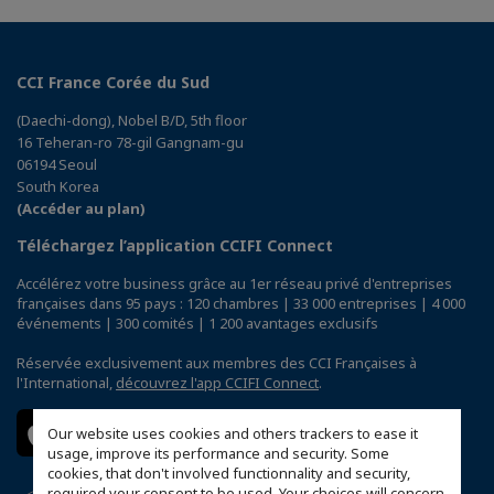
CCI France Corée du Sud
(Daechi-dong), Nobel B/D, 5th floor
16 Teheran-ro 78-gil Gangnam-gu
06194 Seoul
South Korea
(Accéder au plan)
Téléchargez l’application CCIFI Connect
Accélérez votre business grâce au 1er réseau privé d'entreprises
françaises dans 95 pays : 120 chambres | 33 000 entreprises | 4 000
événements | 300 comités | 1 200 avantages exclusifs
Réservée exclusivement aux membres des CCI Françaises à
l'International,
découvrez l'app CCIFI Connect
.
Our website uses cookies and others trackers to ease it
usage, improve its performance and security. Some
cookies, that don't involved functionnality and security,
required your consent to be used. Your choices will concern