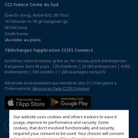
CCI France Corée du Sud
(Daechi-dong), Nobel B/D, 5th floor
16 Teheran-ro 78-gil Gangnam-gu
06194 Seoul
South Korea
(Accéder au plan)
Téléchargez l’application CCIFI Connect
Accélérez votre business grâce au 1er réseau privé d'entreprises
françaises dans 95 pays : 120 chambres | 33 000 entreprises | 4 000
événements | 300 comités | 1 200 avantages exclusifs
Réservée exclusivement aux membres des CCI Françaises à
l'International,
découvrez l'app CCIFI Connect
.
Our website uses cookies and others trackers to ease it
usage, improve its performance and security. Some
cookies, that don't involved functionnality and security,
required your consent to be used. Your choices will concern