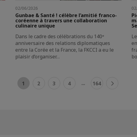
02/06/2026
02
Gunbae & Santé ! célèbre l’amitié franco-
Pi
coréenne à travers une collaboration
ma
culinaire unique
Se
Dans le cadre des célébrations du 140ᵉ
Le
anniversaire des relations diplomatiques
en
entre la Corée et la France, la FKCCI a eu le
fr
plaisir d’organiser…
bo
...
1
2
3
4
164