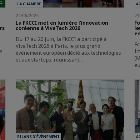
LA CHAMBRE
A
24/06/2026
23
La FKCCI met en lumière l’innovation
Fo
rs
coréenne à VivaTech 2026
le
en
Du 17 au 20 juin, la FKCCI a participé à
Fo
VivaTech 2026 à Paris, le plus grand
es
In
événement européen dédié aux technologies
(M
et aux startups, réunissant…
e
BILANS D’ÉVÈNEMENT
A