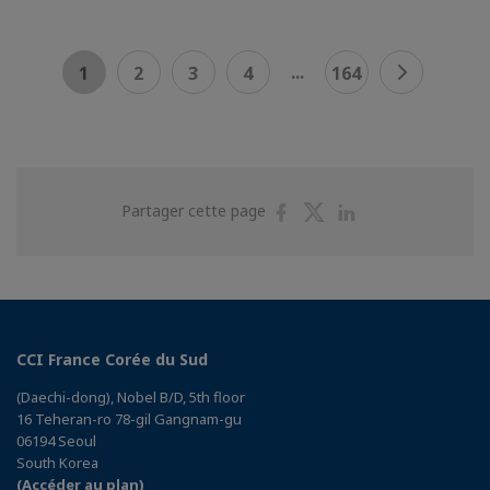
...
1
2
3
4
164
Partager
Partager
Partager
Partager cette page
sur
sur
sur
Facebook
Twitter
Linkedin
CCI France Corée du Sud
(Daechi-dong), Nobel B/D, 5th floor
16 Teheran-ro 78-gil Gangnam-gu
06194 Seoul
South Korea
(Accéder au plan)