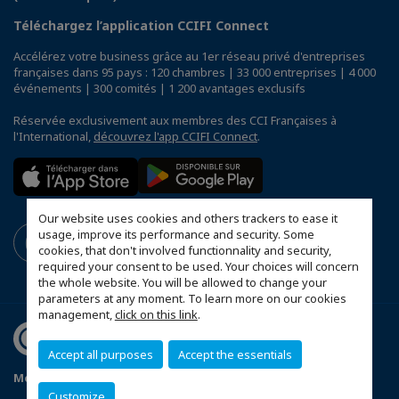
Téléchargez l’application CCIFI Connect
Accélérez votre business grâce au 1er réseau privé d'entreprises
françaises dans 95 pays : 120 chambres | 33 000 entreprises | 4 000
événements | 300 comités | 1 200 avantages exclusifs
Réservée exclusivement aux membres des CCI Françaises à
l'International,
découvrez l'app CCIFI Connect
.
Our website uses cookies and others trackers to ease it
usage, improve its performance and security. Some
cookies, that don't involved functionnality and security,
required your consent to be used. Your choices will concern
the whole website. You will be allowed to change your
parameters at any moment. To learn more on our cookies
management,
click on this link
.
Accept all purposes
Accept the essentials
Mentions légales
Politique de confidentialité
Customize