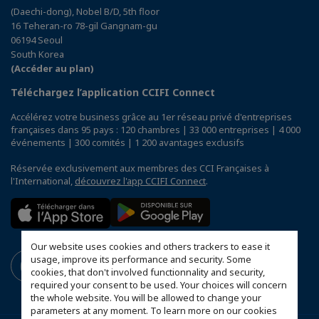
(Daechi-dong), Nobel B/D, 5th floor
16 Teheran-ro 78-gil Gangnam-gu
06194 Seoul
South Korea
(Accéder au plan)
Téléchargez l’application CCIFI Connect
Accélérez votre business grâce au 1er réseau privé d'entreprises
françaises dans 95 pays : 120 chambres | 33 000 entreprises | 4 000
événements | 300 comités | 1 200 avantages exclusifs
Réservée exclusivement aux membres des CCI Françaises à
l'International,
découvrez l'app CCIFI Connect
.
Our website uses cookies and others trackers to ease it
usage, improve its performance and security. Some
cookies, that don't involved functionnality and security,
required your consent to be used. Your choices will concern
the whole website. You will be allowed to change your
parameters at any moment. To learn more on our cookies