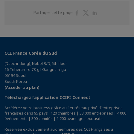
Partager
Partager
Partager
Partager cette page
sur
sur
sur
Facebook
Twitter
Linkedin
CCI France Corée du Sud
(Daechi-dong), Nobel B/D, 5th floor
16 Teheran-ro 78-gil Gangnam-gu
06194 Seoul
South Korea
(Accéder au plan)
Téléchargez l’application CCIFI Connect
Accélérez votre business grâce au 1er réseau privé d'entreprises
françaises dans 95 pays : 120 chambres | 33 000 entreprises | 4 000
événements | 300 comités | 1 200 avantages exclusifs
Réservée exclusivement aux membres des CCI Françaises à