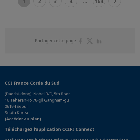
...
1
2
3
4
164
Partager
Partager
Partager
Partager cette page
sur
sur
sur
Facebook
Twitter
Linkedin
CCI France Corée du Sud
(Daechi-dong), Nobel B/D, 5th floor
16 Teheran-ro 78-gil Gangnam-gu
06194 Seoul
South Korea
(Accéder au plan)
Téléchargez l’application CCIFI Connect
Accélérez votre business grâce au 1er réseau privé d'entreprises