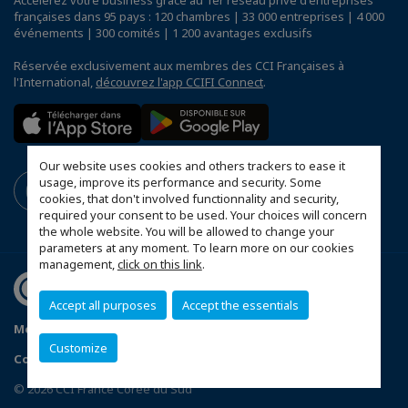
françaises dans 95 pays : 120 chambres | 33 000 entreprises | 4 000
événements | 300 comités | 1 200 avantages exclusifs
Réservée exclusivement aux membres des CCI Françaises à
l'International,
découvrez l'app CCIFI Connect
.
Our website uses cookies and others trackers to ease it
usage, improve its performance and security. Some
cookies, that don't involved functionnality and security,
required your consent to be used. Your choices will concern
the whole website. You will be allowed to change your
parameters at any moment. To learn more on our cookies
management,
click on this link
.
Accept all purposes
Accept the essentials
Mentions légales
Politique de confidentialité
Customize
Configurer vos préférences cookies
© 2026 CCI France Corée du Sud