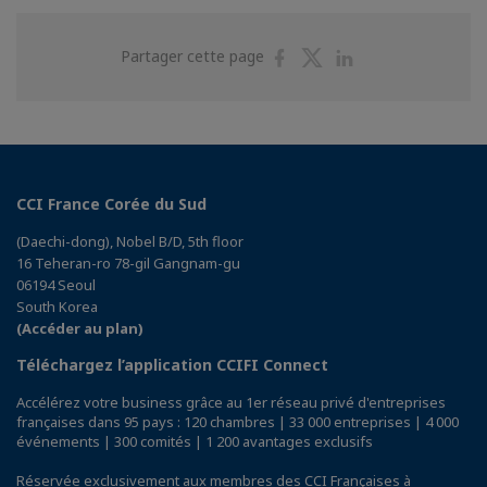
Partager
Partager
Partager
Partager cette page
sur
sur
sur
Facebook
Twitter
Linkedin
CCI France Corée du Sud
(Daechi-dong), Nobel B/D, 5th floor
16 Teheran-ro 78-gil Gangnam-gu
06194 Seoul
South Korea
(Accéder au plan)
Téléchargez l’application CCIFI Connect
Accélérez votre business grâce au 1er réseau privé d'entreprises
françaises dans 95 pays : 120 chambres | 33 000 entreprises | 4 000
événements | 300 comités | 1 200 avantages exclusifs
Réservée exclusivement aux membres des CCI Françaises à