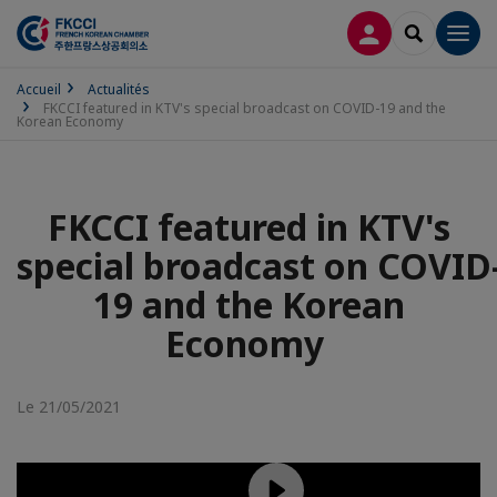
CONNEXION
RECHERCH
Men
Accueil
Actualités
FKCCI featured in KTV's special broadcast on COVID-19 and the
Korean Economy
FKCCI featured in KTV's
special broadcast on COVID
19 and the Korean
Economy
Le 21/05/2021