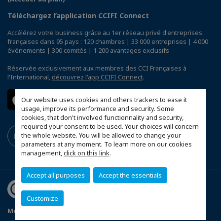
Téléchargez l’application CCIFI Connect
Accélérez votre business grâce au 1er réseau privé d'entreprises
françaises dans 95 pays : 120 chambres | 33 000 entreprises | 4 000
événements | 300 comités | 1 200 avantages exclusifs
Réservée exclusivement aux membres des CCI Françaises à
l'International,
découvrez l'app CCIFI Connect
.
Our website uses cookies and others trackers to ease it
usage, improve its performance and security. Some
cookies, that don't involved functionnality and security,
required your consent to be used. Your choices will concern
the whole website. You will be allowed to change your
parameters at any moment. To learn more on our cookies
management,
click on this link
.
Accept all purposes
Accept the essentials
Customize
Mentions légales
Politique de confidentialité