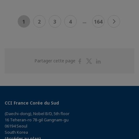
...
1
2
3
4
164
Partager
Partager
Partager
Partager cette page
sur
sur
sur
Facebook
Twitter
Linkedin
CCI France Corée du Sud
(Daechi-dong), Nobel B/D, 5th floor
16 Teheran-ro 78-gil Gangnam-gu
06194 Seoul
South Korea
(Accéder au plan)