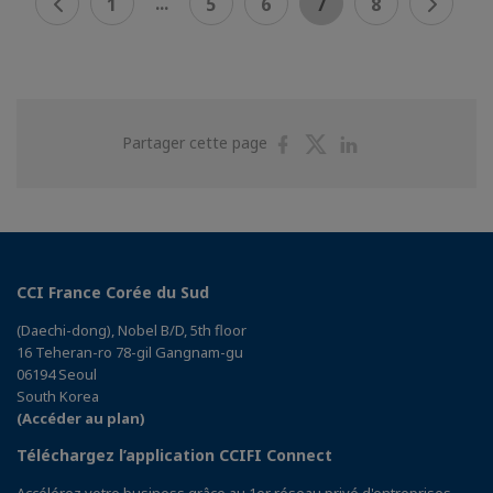
...
1
5
6
7
8
Partager
Partager
Partager
Partager cette page
sur
sur
sur
Facebook
Twitter
Linkedin
CCI France Corée du Sud
(Daechi-dong), Nobel B/D, 5th floor
16 Teheran-ro 78-gil Gangnam-gu
06194 Seoul
South Korea
(Accéder au plan)
Téléchargez l’application CCIFI Connect