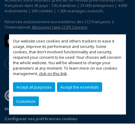
Accélérez votre business grâce au 1er réseau privé d'entreprises
françaises dans 95 pays : 120 chambres | 33 000 entreprises | 4 000
événements | 300 comités | 1 200 avantages exclusifs
Réservée exclusivement aux membres des CCI Françaises à
l'International,
découvrez l'app CCIFI Connect
.
Our website uses cookies and others trackers to ease it
usage, improve its performance and security. Some
cookies, that don't involved functionnality and security,
required your consent to be used. Your choices will concern
the whole website. You will be allowed to change your
parameters at any moment. To learn more on our cookies
management,
click on this link
.
Accept all purposes
Accept the essentials
Customize
Mentions légales
Politique de confidentialité
Configurer vos préférences cookies
© 2026 CCI France Corée du Sud