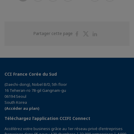
Partager
Partager
Partager
Partager cette page
sur
sur
sur
Facebook
Twitter
Linkedin
CCI France Corée du Sud
(Daechi-dong), Nobel B/D, 5th floor
16 Teheran-ro 78-gil Gangnam-gu
06194 Seoul
South Korea
(Accéder au plan)
Téléchargez l’application CCIFI Connect
Accélérez votre business grâce au 1er réseau privé d'entreprises
françaises dans 95 pays : 120 chambres | 33 000 entreprises | 4 000