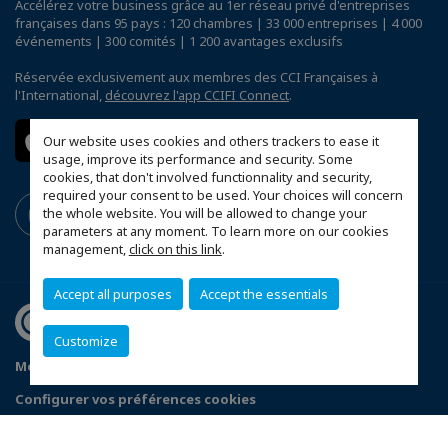
Accélérez votre business grâce au 1er réseau privé d'entreprises
françaises dans 95 pays : 120 chambres | 33 000 entreprises | 4 000
événements | 300 comités | 1 200 avantages exclusifs
Réservée exclusivement aux membres des CCI Françaises à
l'International,
découvrez l'app CCIFI Connect
.
Our website uses cookies and others trackers to ease it
usage, improve its performance and security. Some
cookies, that don't involved functionnality and security,
required your consent to be used. Your choices will concern
the whole website. You will be allowed to change your
parameters at any moment. To learn more on our cookies
management,
click on this link
.
Accept all purposes
Accept the essentials
Customize
Mentions légales
Politique de confidentialité
Configurer vos préférences cookies
© 2026 CCI France Corée du Sud