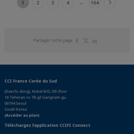
...
1
2
3
4
164
Partager
Partager
Partager
Partager cette page
sur
sur
sur
Facebook
Twitter
Linkedin
CCI France Corée du Sud
(Daechi-dong), Nobel B/D, 5th floor
16 Teheran-ro 78-gil Gangnam-gu
06194 Seoul
South Korea
(Accéder au plan)
Téléchargez l’application CCIFI Connect