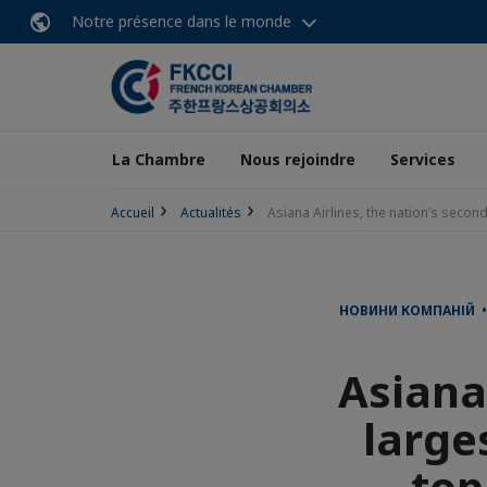
Notre présence dans le monde
La Chambre
Nous rejoindre
Services
Accueil
Actualités
Asiana Airlines, the nation’s second
НОВИНИ КОМПАНІЙ • 
Asiana 
large
top