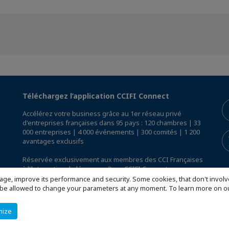
Téléchargez l’application CCIFI Connect
Accélérez votre business grâce au 1er réseau privé
d'entreprises françaises dans 95 pays : 120 chambres | 33
000 entreprises | 4 000 événements | 300 comités | 1 200
avantages exclusifs
Réservée exclusivement aux membres des CCI Françaises
à l'International,
découvrez l'app CCIFI Connect
.
age, improve its performance and security. Some cookies, that don't involv
ill be allowed to change your parameters at any moment. To learn more on
mize