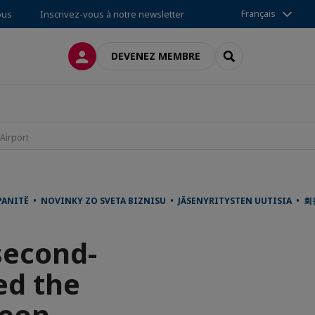
Français
ous
Inscrivez-vous à notre newsletter
CONNEXION
RECHERCHER
DEVENEZ MEMBRE
 Airport
ANITË • NOVINKY ZO SVETA BIZNISU • JÄSENYRITYSTEN UUTISIA • 
 second-
ed the
heon