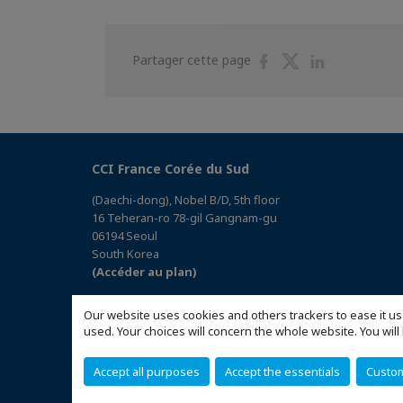
Partager
Partager
Partager
Partager cette page
sur
sur
sur
Facebook
Twitter
Linkedin
CCI France Corée du Sud
(Daechi-dong), Nobel B/D, 5th floor
16 Teheran-ro 78-gil Gangnam-gu
06194 Seoul
South Korea
(Accéder au plan)
Our website uses cookies and others trackers to ease it us
used. Your choices will concern the whole website. You w
Accept all purposes
Accept the essentials
Custo