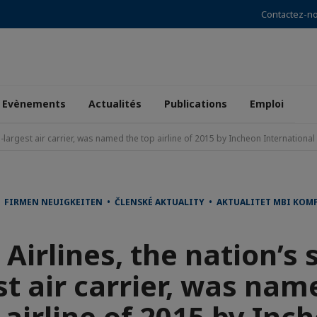
Contactez-n
Evènements
Actualités
Publications
Emploi
-largest air carrier, was named the top airline of 2015 by Incheon International
FIRMEN NEUIGKEITEN • ČLENSKÉ AKTUALITY • AKTUALITET MBI KOMP
Airlines, the nation’s
st air carrier, was nam
 airline of 2015 by Inc