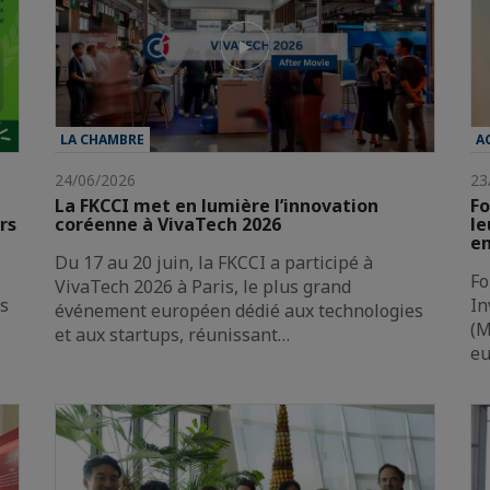
LA CHAMBRE
A
24/06/2026
23
La FKCCI met en lumière l’innovation
Fo
rs
coréenne à VivaTech 2026
le
en
Du 17 au 20 juin, la FKCCI a participé à
Fo
VivaTech 2026 à Paris, le plus grand
es
In
événement européen dédié aux technologies
(M
et aux startups, réunissant…
e