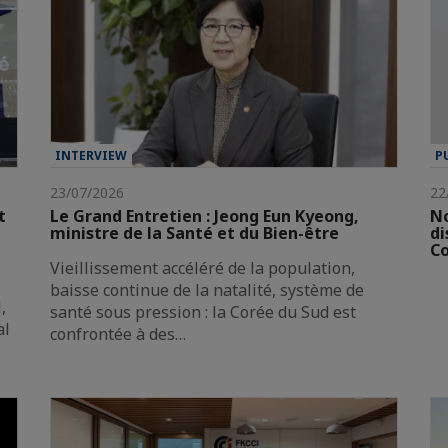
INTERVIEW
P
23/07/2026
22
t
Le Grand Entretien : Jeong Eun Kyeong,
No
ministre de la Santé et du Bien-être
di
Co
Vieillissement accéléré de la population,
baisse continue de la natalité, système de
,
santé sous pression : la Corée du Sud est
al
confrontée à des…