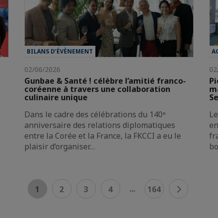
BILANS D’ÉVÈNEMENT
A
02/06/2026
02
Gunbae & Santé ! célèbre l’amitié franco-
Pi
coréenne à travers une collaboration
ma
culinaire unique
Se
Dans le cadre des célébrations du 140ᵉ
Le
anniversaire des relations diplomatiques
en
entre la Corée et la France, la FKCCI a eu le
fr
plaisir d’organiser…
bo
...
1
2
3
4
164