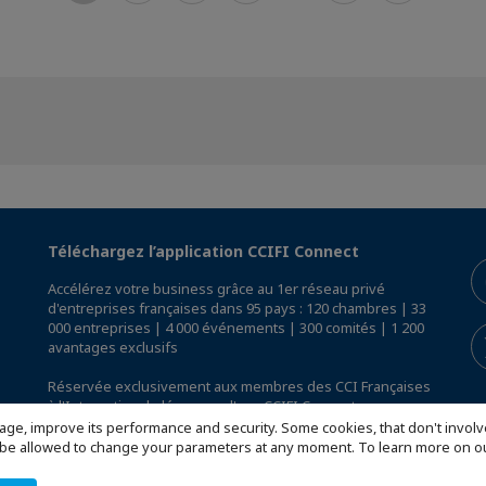
Téléchargez l’application CCIFI Connect
Accélérez votre business grâce au 1er réseau privé
d'entreprises françaises dans 95 pays : 120 chambres | 33
000 entreprises | 4 000 événements | 300 comités | 1 200
avantages exclusifs
Réservée exclusivement aux membres des CCI Françaises
à l'International,
découvrez l'app CCIFI Connect
.
age, improve its performance and security. Some cookies, that don't involv
ill be allowed to change your parameters at any moment. To learn more on