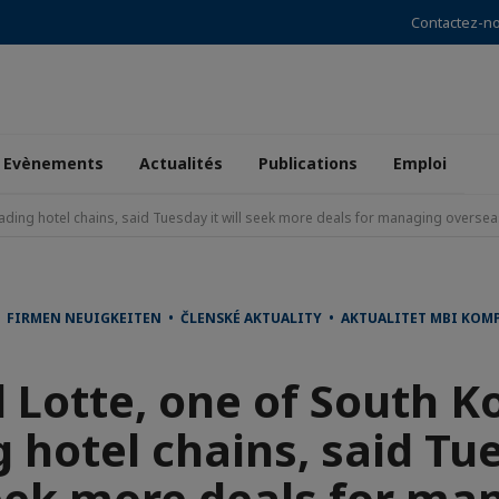
Contactez-n
Evènements
Actualités
Publications
Emploi
eading hotel chains, said Tuesday it will seek more deals for managing oversea
FIRMEN NEUIGKEITEN • ČLENSKÉ AKTUALITY • AKTUALITET MBI KOMP
 Lotte, one of South K
 hotel chains, said Tu
seek more deals for ma