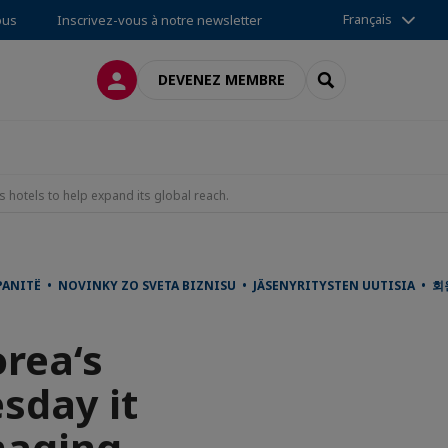
Français
ous
Inscrivez-vous à notre newsletter
CONNEXION
RECHERCHER
DEVENEZ MEMBRE
s hotels to help expand its global reach.
ANITË • NOVINKY ZO SVETA BIZNISU • JÄSENYRITYSTEN UUTISIA • 
orea‘s
esday it
naging