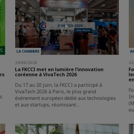
LA CHAMBRE
A
24/06/2026
23
La FKCCI met en lumière l’innovation
Fo
rs
coréenne à VivaTech 2026
le
en
Du 17 au 20 juin, la FKCCI a participé à
Fo
VivaTech 2026 à Paris, le plus grand
es
In
événement européen dédié aux technologies
(M
et aux startups, réunissant…
e