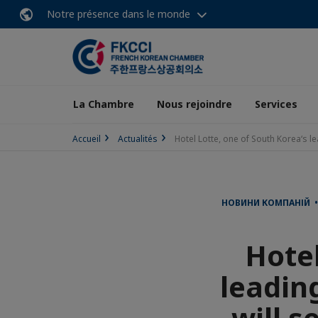
Notre présence dans le monde
La Chambre
Nous rejoindre
Services
Accueil
Actualités
Hotel Lotte, one of South Korea‘s l
НОВИНИ КОМПАНІЙ • 
Hotel
leading
will 