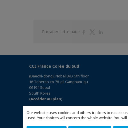
Partager
Partager
Partager
Partager cette page
sur
sur
sur
Facebook
Twitter
Linkedin
CCI France Corée du Sud
(Daechi-dong), Nobel B/D, 5th floor
16 Teheran-ro 78-gil Gangnam-gu
06194 Seoul
South Korea
(Accéder au plan)
Our website uses cookies and others trackers to ease it us
used. Your choices will concern the whole website. You w