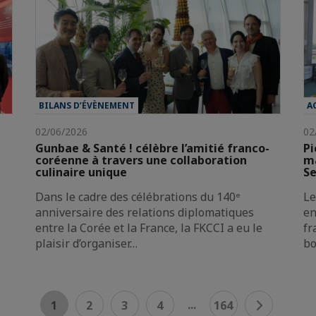
BILANS D’ÉVÈNEMENT
A
02/06/2026
02
Gunbae & Santé ! célèbre l’amitié franco-
Pi
coréenne à travers une collaboration
ma
culinaire unique
Se
Dans le cadre des célébrations du 140ᵉ
Le
anniversaire des relations diplomatiques
en
entre la Corée et la France, la FKCCI a eu le
fr
plaisir d’organiser…
bo
...
1
2
3
4
164