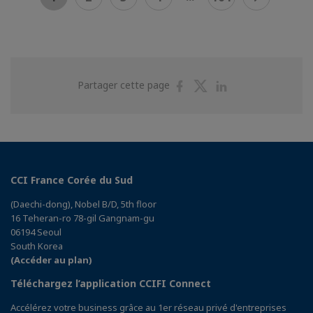
Partager
Partager
Partager
Partager cette page
sur
sur
sur
Facebook
Twitter
Linkedin
CCI France Corée du Sud
(Daechi-dong), Nobel B/D, 5th floor
16 Teheran-ro 78-gil Gangnam-gu
06194 Seoul
South Korea
(Accéder au plan)
Téléchargez l’application CCIFI Connect
Accélérez votre business grâce au 1er réseau privé d'entreprises