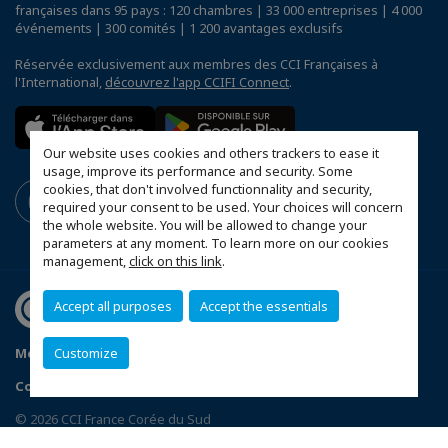
françaises dans 95 pays : 120 chambres | 33 000 entreprises | 4 000
événements | 300 comités | 1 200 avantages exclusifs
Réservée exclusivement aux membres des CCI Françaises à
l'International,
découvrez l'app CCIFI Connect
.
Our website uses cookies and others trackers to ease it
usage, improve its performance and security. Some
cookies, that don't involved functionnality and security,
required your consent to be used. Your choices will concern
the whole website. You will be allowed to change your
parameters at any moment. To learn more on our cookies
management,
click on this link
.
Accept all purposes
Accept the essentials
Mentions légales
Politique de confidentialité
Customize
Configurer vos préférences cookies
© 2026 CCI France Corée du Sud