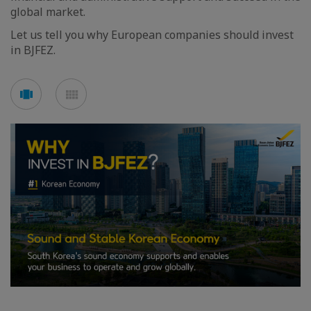
global market.
Let us tell you why European companies should invest
in BJFEZ.
Voir
Voir
en
en
mode
mode
carousel
mosaïque