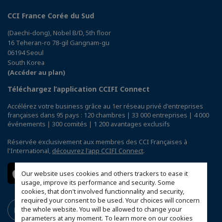
CCI France Corée du Sud
(Daechi-dong), Nobel B/D, 5th floor
16 Teheran-ro 78-gil Gangnam-gu
06194 Seoul
South Korea
(Accéder au plan)
Téléchargez l’application CCIFI Connect
Accélérez votre business grâce au 1er réseau privé d'entreprises
françaises dans 95 pays : 120 chambres | 33 000 entreprises | 4 000
événements | 300 comités | 1 200 avantages exclusifs
Réservée exclusivement aux membres des CCI Françaises à
l'International,
découvrez l'app CCIFI Connect
.
Our website uses cookies and others trackers to ease it
usage, improve its performance and security. Some
cookies, that don't involved functionnality and security,
required your consent to be used. Your choices will concern
the whole website. You will be allowed to change your
parameters at any moment. To learn more on our cookies