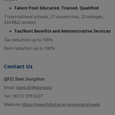
Talent Pool: Educated, Trained, Qualified
7 international schools, 27 universities, 23 colleges,
334 R&D centers
Tax/Rent Benefits and Administrative Services
Tax reduction up to 100%
Rent reduction up to 100%
Contact Us
BJFEZ Baek SeungYeon
Email:
baek25(@)korea.kr
Tel: +82 51 979 5227
Website:
https://www.bjfez.go.kr/eng/english.web