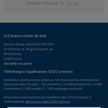
Partager
Partager
Partager
Partager cette page
sur
sur
sur
Facebook
Twitter
Linkedin
CCI France Corée du Sud
(Daechi-dong), Nobel B/D, 5th floor
16 Teheran-ro 78-gil Gangnam-gu
06194 Seoul
South Korea
(Accéder au plan)
Téléchargez l’application CCIFI Connect
Accélérez votre business grâce au 1er réseau privé d'entreprises
françaises dans 95 pays : 120 chambres | 33 000 entreprises | 4 000
événements | 300 comités | 1 200 avantages exclusifs
Réservée exclusivement aux membres des CCI Françaises à
l'International,
découvrez l'app CCIFI Connect
.