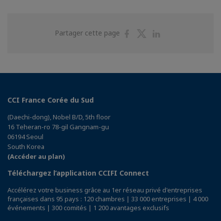
Partager
Partager
Partager
Partager cette page
sur
sur
sur
Facebook
Twitter
Linkedin
CCI France Corée du Sud
(Daechi-dong), Nobel B/D, 5th floor
16 Teheran-ro 78-gil Gangnam-gu
06194 Seoul
South Korea
(Accéder au plan)
Téléchargez l’application CCIFI Connect
Accélérez votre business grâce au 1er réseau privé d'entreprises
françaises dans 95 pays : 120 chambres | 33 000 entreprises | 4 000
événements | 300 comités | 1 200 avantages exclusifs