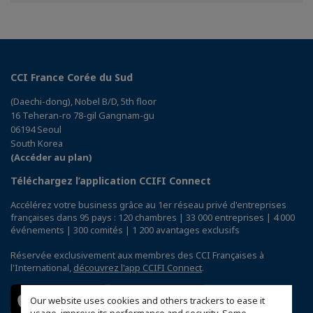
CCI France Corée du Sud
(Daechi-dong), Nobel B/D, 5th floor
16 Teheran-ro 78-gil Gangnam-gu
06194 Seoul
South Korea
(Accéder au plan)
Téléchargez l’application CCIFI Connect
Accélérez votre business grâce au 1er réseau privé d'entreprises
françaises dans 95 pays : 120 chambres | 33 000 entreprises | 4 000
événements | 300 comités | 1 200 avantages exclusifs
Réservée exclusivement aux membres des CCI Françaises à
l'International,
découvrez l'app CCIFI Connect
.
Our website uses cookies and others trackers to ease it