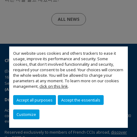
ALL NEWS
Our website uses cookies and others trackers to ease it
usage, improve its performance and security. Some
Chambre de Commerce et d’Industrie Franco-Coreenne
cookies, that don't involved functionnality and security,
required your consent to be used. Your choices will concern
(Daechi-dong), Nobel B/D, 5th floor
the whole website. You will be allowed to change your
16, Teheran-ro 78-gil, Gangnam-gu,
parameters at any moment. To learn more on our cookies
Seoul, 06194 (South Korea)
management,
click on this link
.
(Access the map)
Download CCIFI Connect application
Accept all purposes
Accept the essentials
Accelerate your business with the 1st private network of French
Customize
companies in 95 countries: 120 Chambers | 33,000 companies | 4,000
events | 300 committees | 1,200 exclusive privileges
Reserved exclusively to members of French CCIs abroad,
discover