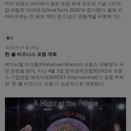
까지 프랑스 파리에서 열린 유럽 최대 규모의 기술·스타트
업 박람회 ‘비바테크(VivaTech) 2026’에 참가했다. 올해 비
바테크에는 전 세계 18만 명 이상의 관람객을 비롯해 1만…
행사
2026년 04 월 06일
한-불 비즈니스 포럼 개최
에마뉘엘 마크롱(Emmanuel Macron) 프랑스 대통령의 국
빈 방한을 맞아, 지난 4월 3일 한국경제인협회(FKI)와 프랑
스 기업연합 해외지부(MEDEF International)가 공동 주최
한 '한-불 비즈니스 포럼'이 성공적으로 개최됐다.