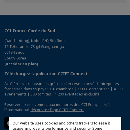
Facebook
Twitter
Linkedin
CCI France Corée du Sud
(Daechi-dong), Nobel B/D, 5th floor
16 Teheran-ro 78-gil Gangnam-gu
06194 Seoul
South Korea
(Accéder au plan)
Téléchargez l’application CCIFI Connect
Accélérez votre business grâce au 1er réseau privé d'entreprises
françaises dans 95 pays : 120 chambres | 33 000 entreprises | 4 000
événements | 300 comités | 1 200 avantages exclusifs
Réservée exclusivement aux membres des CCI Françaises à
l'International,
découvrez l'app CCIFI Connect
.
Our website uses cookies and others trackers to ease it
usage, improve its performance and security. Some