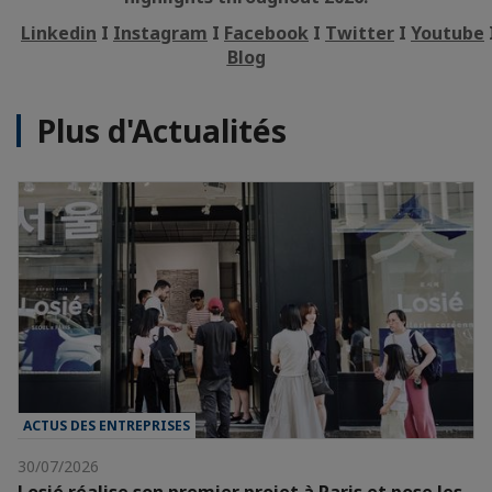
Linkedin
I
Instagram
I
Facebook
I
Twitter
I
Youtube
Blog
Plus d'Actualités
ACTUS DES ENTREPRISES
30/07/2026
Losié réalise son premier projet à Paris et pose les