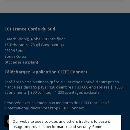
Facebook
Twitter
Linkedin
CCI France Corée du Sud
(Daechi-dong), Nobel B/D, 5th floor
16 Teheran-ro 78-gil Gangnam-gu
06194 Seoul
South Korea
(Accéder au plan)
Téléchargez l’application CCIFI Connect
Accélérez votre business grâce au 1er réseau privé d'entreprises
françaises dans 95 pays : 120 chambres | 33 000 entreprises | 4 000
événements | 300 comités | 1 200 avantages exclusifs
Réservée exclusivement aux membres des CCI Françaises à
l'International,
découvrez l'app CCIFI Connect
.
Our website uses cookies and others trackers to ease it
usage, improve its performance and security. Some