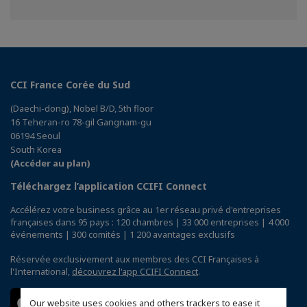
sur
sur
sur
Facebook
Twitter
Linkedin
CCI France Corée du Sud
(Daechi-dong), Nobel B/D, 5th floor
16 Teheran-ro 78-gil Gangnam-gu
06194 Seoul
South Korea
(Accéder au plan)
Téléchargez l’application CCIFI Connect
Accélérez votre business grâce au 1er réseau privé d'entreprises
françaises dans 95 pays : 120 chambres | 33 000 entreprises | 4 000
événements | 300 comités | 1 200 avantages exclusifs
Réservée exclusivement aux membres des CCI Françaises à
l'International,
découvrez l'app CCIFI Connect
.
Our website uses cookies and others trackers to ease it