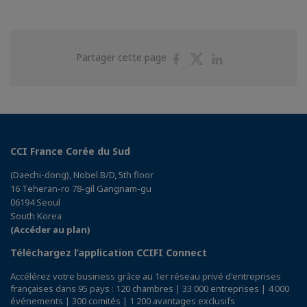
Partager
Partager
Partager
Partager cette page
sur
sur
sur
Facebook
Twitter
Linkedin
CCI France Corée du Sud
(Daechi-dong), Nobel B/D, 5th floor
16 Teheran-ro 78-gil Gangnam-gu
06194 Seoul
South Korea
(Accéder au plan)
Téléchargez l’application CCIFI Connect
Accélérez votre business grâce au 1er réseau privé d'entreprises
françaises dans 95 pays : 120 chambres | 33 000 entreprises | 4 000
événements | 300 comités | 1 200 avantages exclusifs