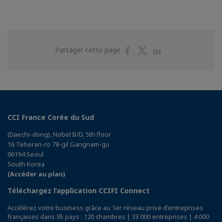
Partager
Partager
Partager
Partager cette page
sur
sur
sur
Facebook
Twitter
Linkedin
CCI France Corée du Sud
(Daechi-dong), Nobel B/D, 5th floor
16 Teheran-ro 78-gil Gangnam-gu
06194 Seoul
South Korea
(Accéder au plan)
Téléchargez l’application CCIFI Connect
Accélérez votre business grâce au 1er réseau privé d'entreprises
françaises dans 95 pays : 120 chambres | 33 000 entreprises | 4 000