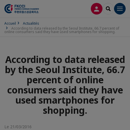
CONNEXION
RECHERCH
Men
Accueil
Actualités
According to data released by the Seoul Institute, 66.7 percent of
online consumers said they have used smartphones for shopping.
According to data released
by the Seoul Institute, 66.7
percent of online
consumers said they have
used smartphones for
shopping.
Le 21/03/2016