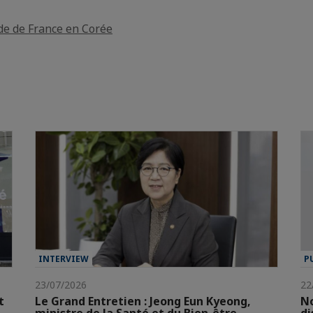
e de France en Corée
INTERVIEW
P
23/07/2026
22
t
Le Grand Entretien : Jeong Eun Kyeong,
No