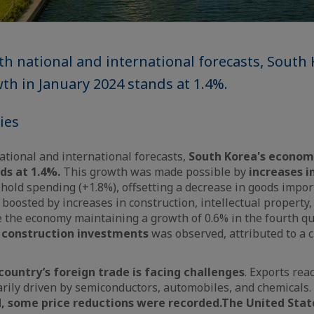
oth national and international forecasts, South 
h in January 2024 stands at 1.4%.
cies
national and international forecasts,
South Korea's econom
ds at 1.4%.
This growth was made possible by
increases i
old spending (+1.8%), offsetting a decrease in goods impor
, boosted by increases in construction, intellectual propert
 the economy maintaining a growth of 0.6% in the fourth qu
 construction investments
was observed, attributed to a cr
country’s foreign trade is facing challenges
. Exports rea
rily driven by semiconductors, automobiles, and chemicals.
, some price reductions were recorded.
The United Sta