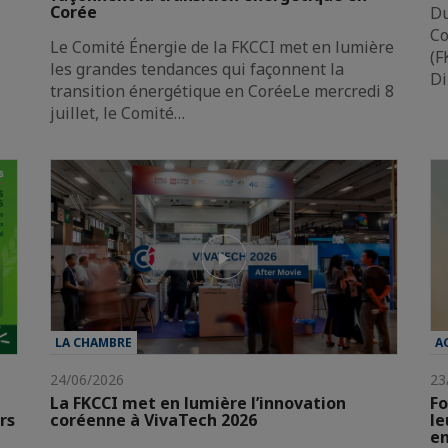
Corée
Du
Co
Le Comité Énergie de la FKCCI met en lumière
(F
les grandes tendances qui façonnent la
Di
transition énergétique en CoréeLe mercredi 8
juillet, le Comité…
LA CHAMBRE
A
24/06/2026
23
La FKCCI met en lumière l’innovation
Fo
rs
coréenne à VivaTech 2026
le
en