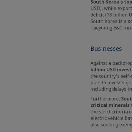
South Korea's top
USD), while export
deficit (18 billion
South Korea is also
Taeyoung E&C inci
Businesses
Against a backdro
billion USD inves
the country's self
plan to invest sig
including delays in
Furthermore,
Sout
critical minerals
the strict criteria
electric vehicle b
also seeking exem