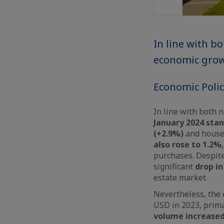
In line with b
economic growt
Economic Poli
In line with both 
January 2024 stan
(+2.9%)
and househ
also rose to 1.2%
purchases. Despite
significant
drop in
estate market.
Nevertheless, the
USD in 2023, prima
volume increased