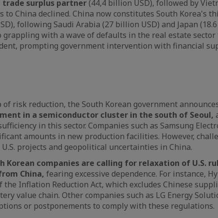
 trade surplus partner
(44,4 billion USD), followed by Viet
s to China declined. China now constitutes South Korea's th
 USD), following Saudi Arabia (27 billion USD) and Japan (18.6
 grappling with a wave of defaults in the real estate sector
dent, prompting government intervention with financial s
p of risk reduction, the South Korean government announce
tment in a semiconductor cluster in the south of Seoul,
a
-sufficiency in this sector. Companies such as Samsung Elect
nificant amounts in new production facilities. However, chal
 U.S. projects and geopolitical uncertainties in China.
h Korean companies are calling for relaxation of U.S. ru
 from China,
fearing excessive dependence. For instance, Hyu
 of the Inflation Reduction Act, which excludes Chinese suppl
attery value chain. Other companies such as LG Energy Solut
ptions or postponements to comply with these regulations.