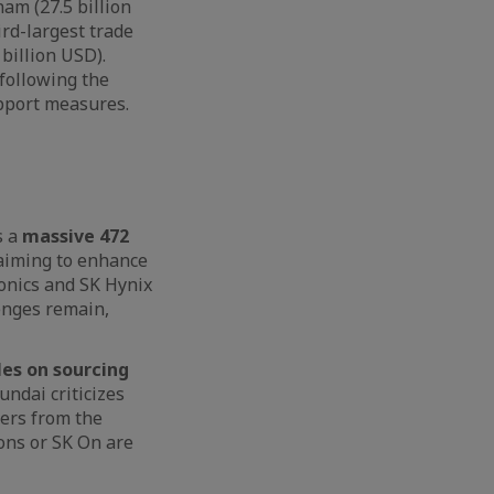
nam (27.5 billion
ird-largest trade
 billion USD).
 following the
upport measures.
s a
massive 472
iming to enhance
ronics and SK Hynix
lenges remain,
les on sourcing
ndai criticizes
iers from the
ions or SK On are