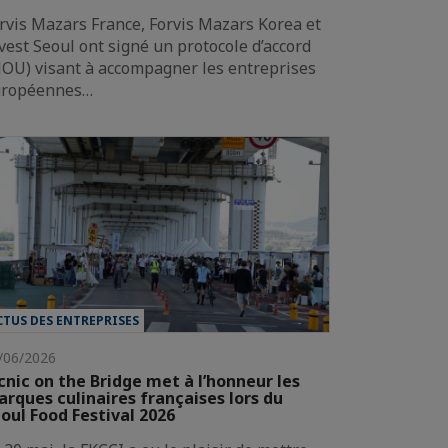
rvis Mazars France, Forvis Mazars Korea et
vest Seoul ont signé un protocole d’accord
OU) visant à accompagner les entreprises
uropéennes…
CTUS DES ENTREPRISES
/06/2026
cnic on the Bridge met à l’honneur les
rques culinaires françaises lors du
oul Food Festival 2026