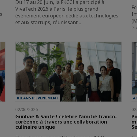
Du 17 au 20 juin, la FKCCI a participé à
Fo
VivaTech 2026 à Paris, le plus grand
es
In
événement européen dédié aux technologies
(M
et aux startups, réunissant…
e
BILANS D’ÉVÈNEMENT
A
02/06/2026
02
Gunbae & Santé ! célèbre l’amitié franco-
Pi
coréenne à travers une collaboration
ma
culinaire unique
Se