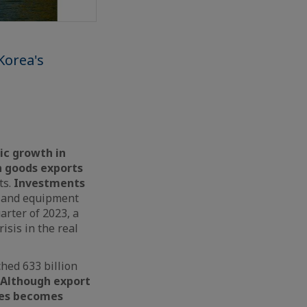
Korea's
ic growth in
n goods exports
ts.
Investments
y, and equipment
arter of 2023, a
isis in the real
ched 633 billion
Although export
tes becomes