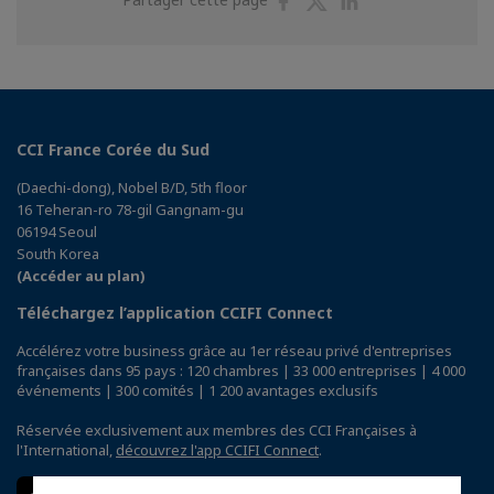
sur
sur
sur
Facebook
Twitter
Linkedin
CCI France Corée du Sud
(Daechi-dong), Nobel B/D, 5th floor
16 Teheran-ro 78-gil Gangnam-gu
06194 Seoul
South Korea
(Accéder au plan)
Téléchargez l’application CCIFI Connect
Accélérez votre business grâce au 1er réseau privé d'entreprises
françaises dans 95 pays : 120 chambres | 33 000 entreprises | 4 000
événements | 300 comités | 1 200 avantages exclusifs
Réservée exclusivement aux membres des CCI Françaises à
l'International,
découvrez l'app CCIFI Connect
.